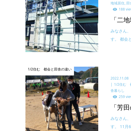
地域居住
,
田
188 vi
「二地
みなさん、
す。 都会
1/2住む 都会と田舎の違い
2022.11.08
1/2住む
舎暮らし
259 vi
「芳田
みなさん、
す。 11