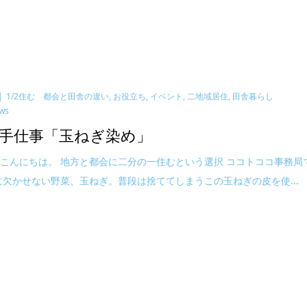
1/2住む 都会と田舎の違い
,
お役立ち
,
イベント
,
二地域居住
,
田舎暮らし
ews
手仕事「玉ねぎ染め」
こんにちは。 地方と都会に二分の一住むという選択 ココトココ事務局
に欠かせない野菜、玉ねぎ。普段は捨ててしまうこの玉ねぎの皮を使...