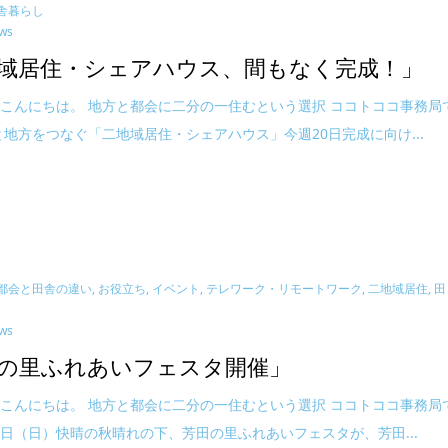
舎暮らし
ews
域居住・シェアハウス、間もなく完成！」
こんにちは。 地方と都会に二分の一住むという選択 ココトココ事務局
と地方をつなぐ「二地域居住・シェアハウス」今週20日完成に向け...
 都会と田舎の違い
,
お役立ち
,
イベント
,
テレワーク・リモートワーク
,
二地域居住
,
田
ews
の里ふれあいフェスタ開催」
こんにちは。 地方と都会に二分の一住むという選択 ココトココ事務局
月6日（日）快晴の秋晴れの下、芳田の里ふれあいフェスタが、芳田...