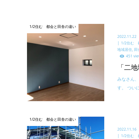
1/2住む 都会と田舎の違い
2022.11.22
1/2住む
地域居住
,
田
451 vi
「二地
みなさん、
す。 つい
1/2住む 都会と田舎の違い
2022.11.16
1/2住む