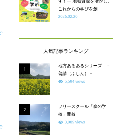
す！― 地域資源を活かし、
これからの学びを創...
2026.02.20
で
人気記事ランキング
地方あるあるシリーズ －
1
普請（ふしん）－
5,594 views
フリースクール「森の学
2
校」開校
3,089 views
で