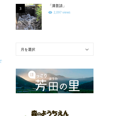
「溝普請」
3
2,097 views
月を選択
で