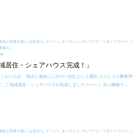
 都会と田舎の違い
,
お役立ち
,
イベント
,
オンライン
,
テレワーク・リモートワーク
,
二
舎暮らし
ews
域居住・シェアハウス完成！」
こんにちは。 地方と都会に二分の一住むという選択 ココトココ事務局
に、二地域居住・シェアハウスが完成しましたー――！ 古い建物で...
 都会と田舎の違い
,
お役立ち
,
イベント
,
オンライン
,
テレワーク・リモートワーク
,
二