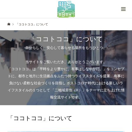
「ココトココ」について
「ココトココ」について
-自分らしく、安心して暮らせる場所をもうひとつ。-
当サイトをご覧いただき、ありがとうございます。
「ココトココ」は「平時をより豊かに。有事はしなやかに。」をコンセプ
トに、都市と地方に生活拠点をふたつ持つライフスタイルを提案。有事に
負けない柔軟な社会づくりを目指し ポストコロナ時代における新しいラ
イフスタイルの１つとして 「二地域居住（※）」をテーマに立ち上げた情
報交流サイトです。
「ココトココ」について