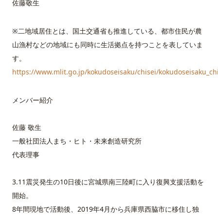
佐藤敬生
※二地域居住とは、国土交通省も推進している、都市住民が農
山漁村などの地域にも同時に生活拠点を持つことを表していま
す。
https://www.mlit.go.jp/kokudoseisaku/chisei/kokudoseisaku_ch
メンバー紹介
佐藤 敬生
一般社団法人まち・ヒト・未来創造研究所
代表理事
3.11震災発生の10日後に宮城県南三陸町に入り復興支援活動を
開始。
8年間現地で活動後、2019年4月から兵庫県西脇市に移住し独