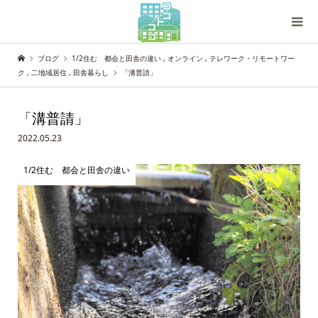
ブログ
1/2住む 都会と田舎の違い
,
オンライン
,
テレワーク・リモートワー
ク
,
二地域居住
,
田舎暮らし
「溝普請」
「溝普請」
2022.05.23
1/2住む 都会と田舎の違い