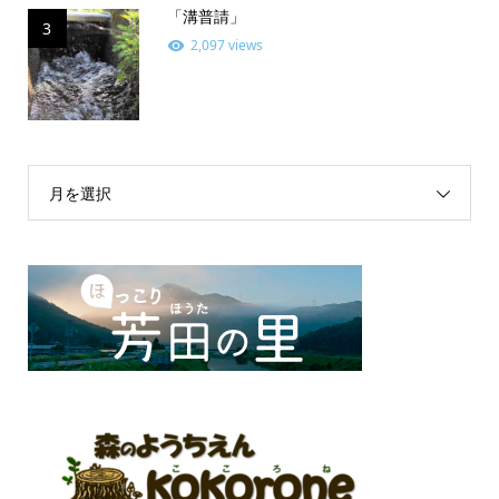
「溝普請」
3
2,097 views
月を選択