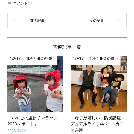
コメント:
0
関連記事一覧
1/2住む 都会と田舎の違い
1/2住む 都会と田舎の違い
「いちごの里親子マラソン
「母子が嬉しい！防災講座～
2023レポート」
デュアルライフ∞バースカフ
ェ兵庫～...
2023.04.24