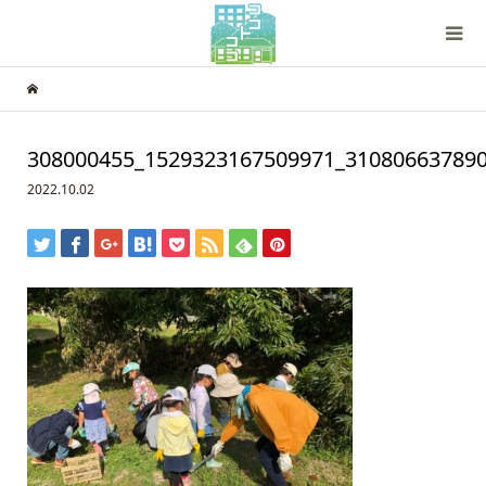
308000455_1529323167509971_31080663789
2022.10.02