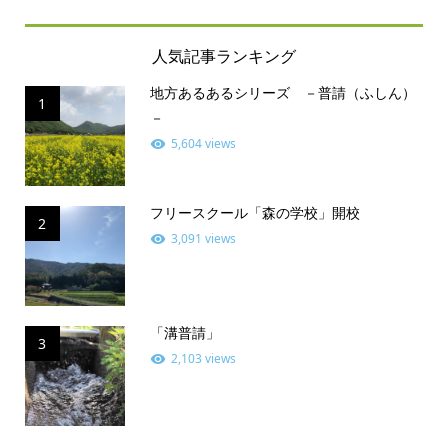
人気記事ランキング
地方あるあるシリーズ －普請（ふしん）
1
－
5,604 views
フリースクール「森の学校」開校
2
3,091 views
「溝普請」
3
2,103 views