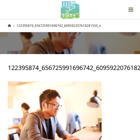
122395874_656725991696742_609592207618281550_n
122395874_656725991696742_609592207618