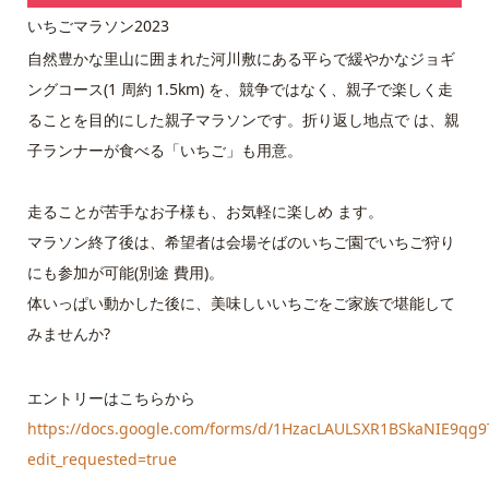
いちごマラソン2023
自然豊かな里山に囲まれた河川敷にある平らで緩やかなジョギ
ングコース(1 周約 1.5km) を、競争ではなく、親子で楽しく走
ることを目的にした親子マラソンです。折り返し地点で は、親
子ランナーが食べる「いちご」も用意。
走ることが苦手なお子様も、お気軽に楽しめ ます。
マラソン終了後は、希望者は会場そばのいちご園でいちご狩り
にも参加が可能(別途 費用)。
体いっぱい動かした後に、美味しいいちごをご家族で堪能して
みませんか?
エントリーはこちらから
https://docs.google.com/forms/d/1HzacLAULSXR1BSkaNIE9qg
edit_requested=true