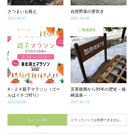
さつまいも植え
自然野菜の芽吹き
2022.06.07
2021.06.08
イベント
二地域居住
4・２４親子マラソン（ゴー
災害復興から95年の歴史～城
ルはイチゴ狩り）
崎温泉～
2022.03.08
2021.01.13
コメント ( 0 )
トラックバックは利用できません。