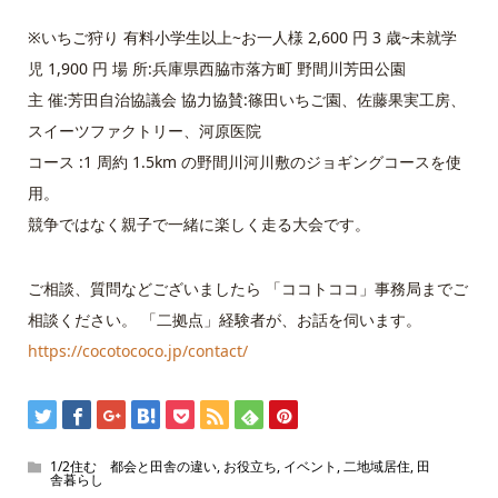
※いちご狩り 有料小学生以上~お一人様 2,600 円 3 歳~未就学
児 1,900 円 場 所:兵庫県西脇市落方町 野間川芳田公園
主 催:芳田自治協議会 協力協賛:篠田いちご園、佐藤果実工房、
スイーツファクトリー、河原医院
コース :1 周約 1.5km の野間川河川敷のジョギングコースを使
用。
競争ではなく親子で一緒に楽しく走る大会です。
ご相談、質問などございましたら 「ココトココ」事務局までご
相談ください。 「二拠点」経験者が、お話を伺います。
https://cocotococo.jp/contact/
1/2住む 都会と田舎の違い
,
お役立ち
,
イベント
,
二地域居住
,
田
舎暮らし