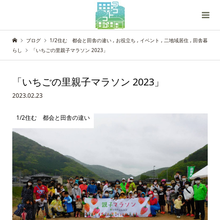
ブログ
1/2住む 都会と田舎の違い
,
お役立ち
,
イベント
,
二地域居住
,
田舎暮
らし
「いちごの里親子マラソン 2023」
「いちごの里親子マラソン 2023」
2023.02.23
1/2住む 都会と田舎の違い