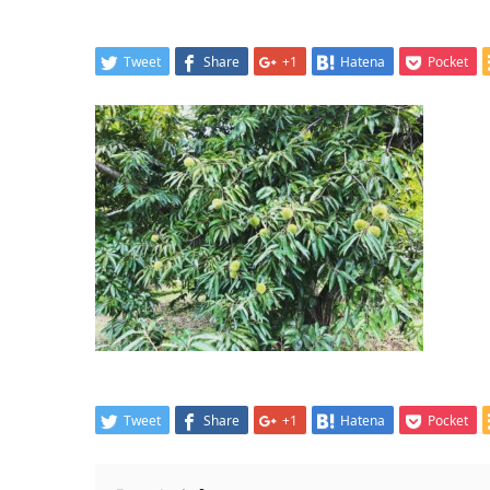
Tweet
Share
+1
Hatena
Pocket
Tweet
Share
+1
Hatena
Pocket