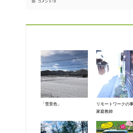
コメント:
0
「雪景色」
リモートワークの
家庭教師