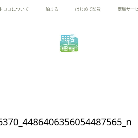
トココについて
泊まる
はじめて防災
定額サー
6370_4486406356054487565_n