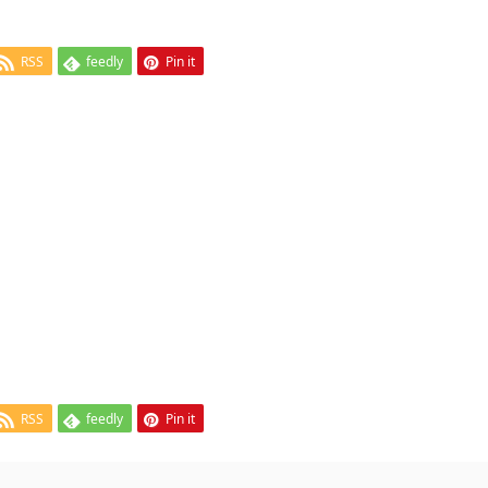
RSS
feedly
Pin it
RSS
feedly
Pin it