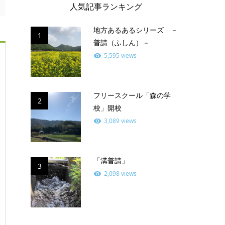
人気記事ランキング
地方あるあるシリーズ －
1
普請（ふしん）－
5,595 views
フリースクール「森の学
2
校」開校
3,089 views
「溝普請」
3
2,098 views