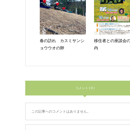
春の訪れ カスミサンシ
移住者との座談会
ョウウオの卵
内
コメント ( 0 )
この記事へのコメントはありません。