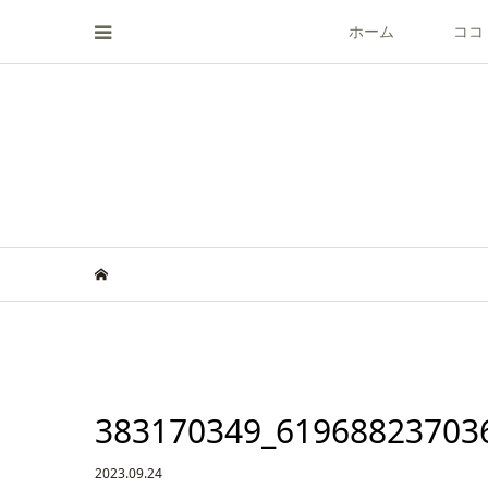
ホーム
ココ
383170349_61968823703
2023.09.24