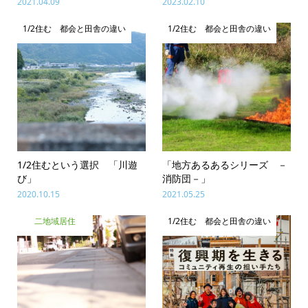
2021.04.09
2023.02.10
1/2住む 都会と田舎の違い
1/2住む 都会と田舎の違い
1/2住むという選択 「川遊
「地方あるあるシリーズ －
び」
消防団－」
2020.10.15
2021.05.25
二地域居住
1/2住む 都会と田舎の違い