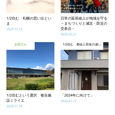
1/2住む 札幌の思い出とい
日常の延長線上が地域を守る
ま
－まちづくりと減災・防災の
交差点－
2020.12.14
2026.03.21
お役立ち
1/2住む 都会と田舎の違い
1/2住むという選択 複合施
「2024年に向けて」
設ミライエ
2024.01.17
2020.11.18