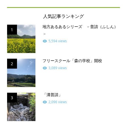
人気記事ランキング
地方あるあるシリーズ －普請（ふしん）
1
－
5,594 views
フリースクール「森の学校」開校
2
3,089 views
「溝普請」
3
2,096 views