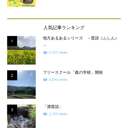
人気記事ランキング
地方あるあるシリーズ －普請（ふしん）
1
－
5,597 views
フリースクール「森の学校」開校
2
3,090 views
「溝普請」
3
2,100 views