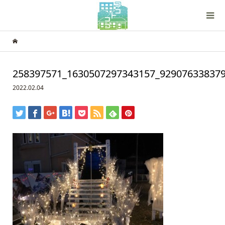
258397571_1630507297343157_92907633837
2022.02.04