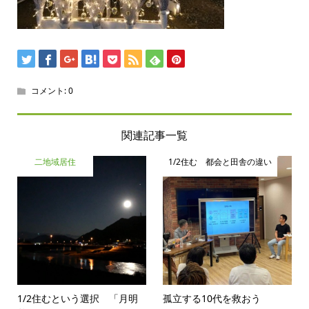
コメント:
0
関連記事一覧
二地域居住
1/2住む 都会と田舎の違い
1/2住むという選択 「月明
孤立する10代を救おう