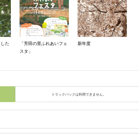
にした
「芳田の里ふれあいフェ
新年度
スタ」
トラックバックは利用できません。