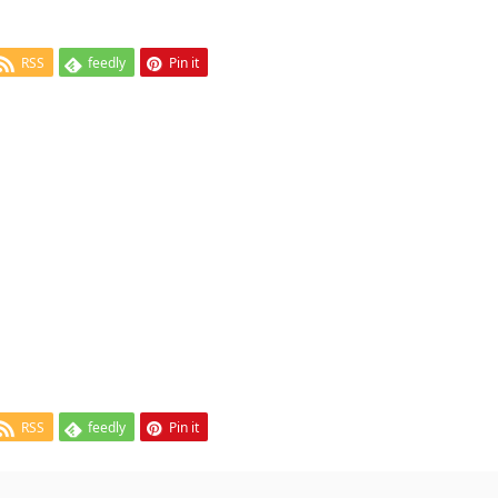
RSS
feedly
Pin it
RSS
feedly
Pin it