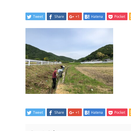
Tweet
Share
+1
Hatena
Pocket
Tweet
Share
+1
Hatena
Pocket