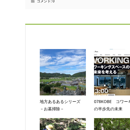
コメント:
0
地方あるあるシリーズ
078KOBE コワ
－お墓掃除－
の半歩先の未来