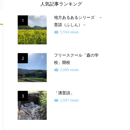
人気記事ランキング
地方あるあるシリーズ －
1
普請（ふしん）－
5,594 views
フリースクール「森の学
2
校」開校
3,089 views
「溝普請」
3
2,097 views