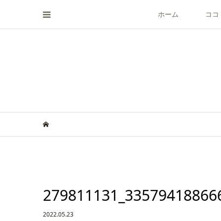
ホーム
ココ
279811131_33579418866
2022.05.23