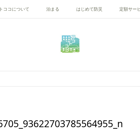
トココについて
泊まる
はじめて防災
定額サー
6705_93622703785564955_n