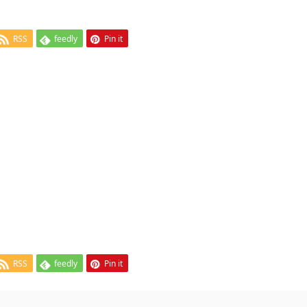
RSS
feedly
Pin it
RSS
feedly
Pin it