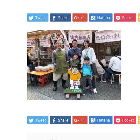
Tweet
Share
+1
Hatena
Pocket
Tweet
Share
+1
Hatena
Pocket