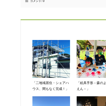
コメント:
0
「二地域居住・シェアハ
「絵具手形－森の
ウス、間もなく完成！」
えん－」