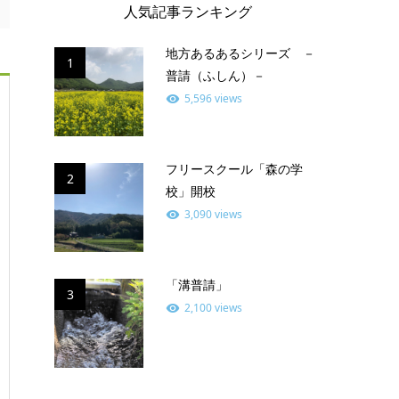
人気記事ランキング
地方あるあるシリーズ －
1
普請（ふしん）－
5,596 views
フリースクール「森の学
2
校」開校
3,090 views
「溝普請」
3
2,100 views