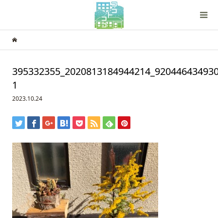
395332355_2020813184944214_920446434930
1
2023.10.24