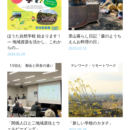
ほうた自然学校 始まります！
里山暮らし日記「森のようち
― 地域資源を活かし、これか
えんお料理の日」
らの...
2023.02.10
2026.02.20
1/2住む 都会と田舎の違い
テレワーク・リモートワーク
「関係人口と二地域居住とウ
「新しい学校のカタチ」
ェルビーイング」
2021.05.29