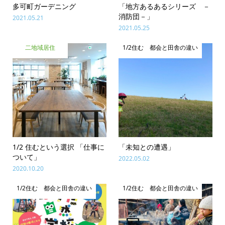
多可町ガーデニング
「地方あるあるシリーズ －
消防団－」
2021.05.21
2021.05.25
二地域居住
1/2住む 都会と田舎の違い
1/2 住むという選択 「仕事に
「未知との遭遇」
ついて」
2022.05.02
2020.10.20
1/2住む 都会と田舎の違い
1/2住む 都会と田舎の違い