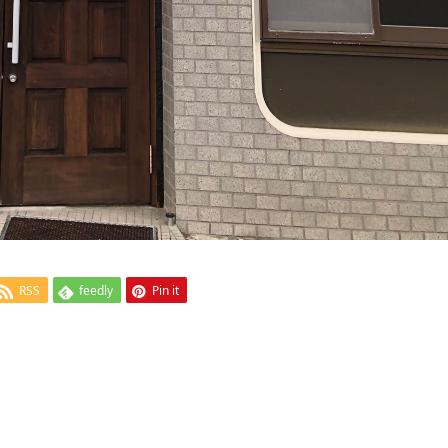
RSS
feedly
Pin it