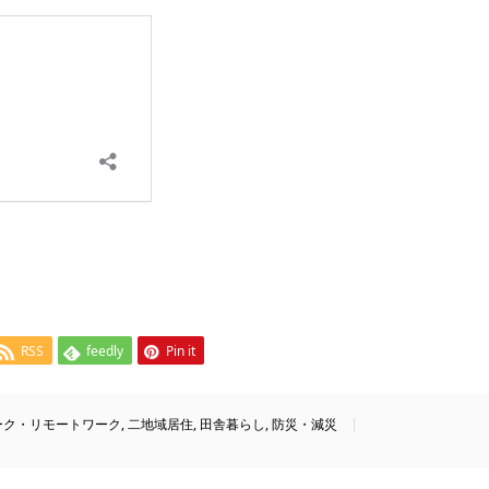
RSS
feedly
Pin it
ーク・リモートワーク
,
二地域居住
,
田舎暮らし
,
防災・減災