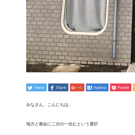
Tweet
Share
+1
Hatena
Pocket
みなさん、こんにちは。
地方と都会に二分の一住むという選択