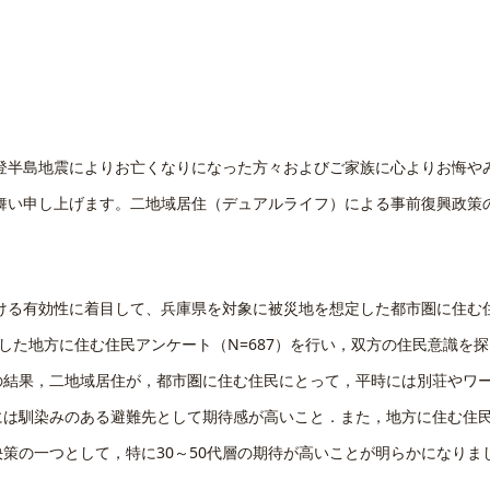
能登半島地震によりお亡くなりになった方々およびご家族に心よりお悔や
舞い申し上げます。二地域居住（デュアルライフ）による事前復興政策
おける有効性に着目して、兵庫県を対象に被災地を想定した都市圏に住む
定した地方に住む住民アンケート（N=687）を行い，双方の住民意識を探
の結果，二地域居住が，都市圏に住む住民にとって，平時には別荘やワ
には馴染みのある避難先として期待感が高いこと．また，地方に住む住
策の一つとして，特に30～50代層の期待が高いことが明らかになりま