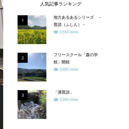
人気記事ランキング
地方あるあるシリーズ －
1
普請（ふしん）－
5,594 views
フリースクール「森の学
2
校」開校
3,089 views
「溝普請」
3
2,096 views