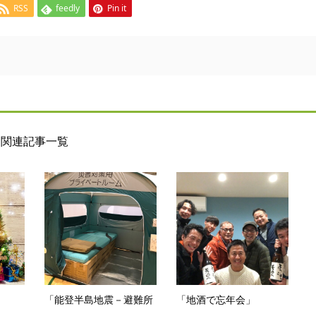
RSS
feedly
Pin it
関連記事一覧
「能登半島地震－避難所
「地酒で忘年会」