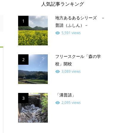
人気記事ランキング
地方あるあるシリーズ －
1
普請（ふしん）－
5,591 views
フリースクール「森の学
2
校」開校
3,089 views
「溝普請」
3
2,095 views