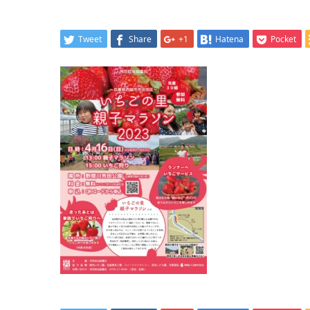
Tweet
Share
+1
Hatena
Pocket