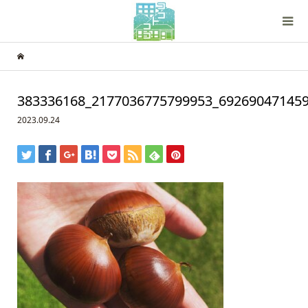
383336168_2177036775799953_69269047145
2023.09.24