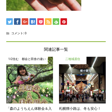
コメント:
0
関連記事一覧
1/2住む 都会と田舎の違い
二地域居住
「森のようちえん体験会＆入
札幌狸小路は、冬も安心！