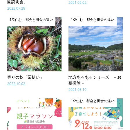
園説明会」
2021.02.02
2023.07.28
1/2住む 都会と田舎の違い
1/2住む 都会と田舎の違い
実りの秋「栗拾い」
地方あるあるシリーズ －お
墓掃除－
2022.10.02
2021.08.10
イベント
1/2住む 都会と田舎の違い