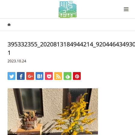
395332355_2020813184944214_920446434930
1
2023.10.24