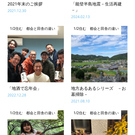
2021年末のご挨拶
「能登半島地震－生活再建
－」
2021.12.30
2024.02.13
1/2住む 都会と田舎の違い
1/2住む 都会と田舎の違い
「地酒で忘年会」
地方あるあるシリーズ －お
墓掃除－
2022.12.28
2021.08.10
1/2住む 都会と田舎の違い
1/2住む 都会と田舎の違い