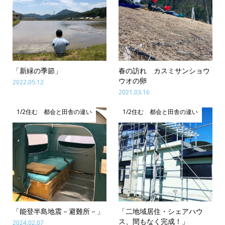
「新緑の季節」
春の訪れ カスミサンショウ
ウオの卵
2022.05.12
2021.03.16
1/2住む 都会と田舎の違い
1/2住む 都会と田舎の違い
「能登半島地震－避難所－」
「二地域居住・シェアハウ
ス、間もなく完成！」
2024.02.07