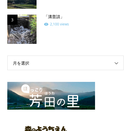
「溝普請」
3
2,100 views
月を選択