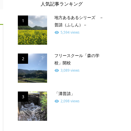
人気記事ランキング
地方あるあるシリーズ －
1
普請（ふしん）－
5,594 views
フリースクール「森の学
2
校」開校
3,089 views
「溝普請」
3
2,098 views