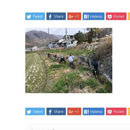
Tweet
Share
+1
Hatena
Pocket
Tweet
Share
+1
Hatena
Pocket