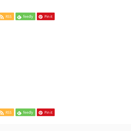
RSS
feedly
Pin it
RSS
feedly
Pin it