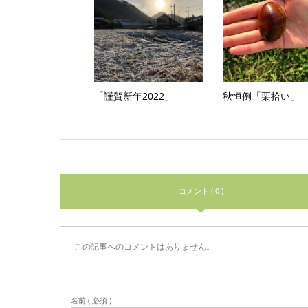
「謹賀新年2022」
秋恒例「栗拾い」
コメント ( 0 )
この記事へのコメントはありません。
名前 ( 必須 )