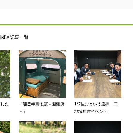
関連記事一覧
にした
「能登半島地震－避難所
1/2住むという選択「二
－」
地域居住イベント」