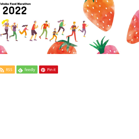
RSS
feedly
Pin it