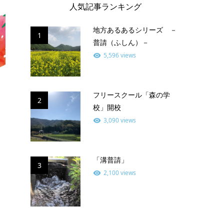
人気記事ランキング
地方あるあるシリーズ －
1
普請（ふしん）－
5,596 views
フリースクール「森の学
2
校」開校
3,090 views
「溝普請」
3
2,100 views