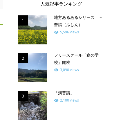
人気記事ランキング
地方あるあるシリーズ －
1
普請（ふしん）－
5,596 views
フリースクール「森の学
2
校」開校
3,090 views
「溝普請」
3
2,100 views