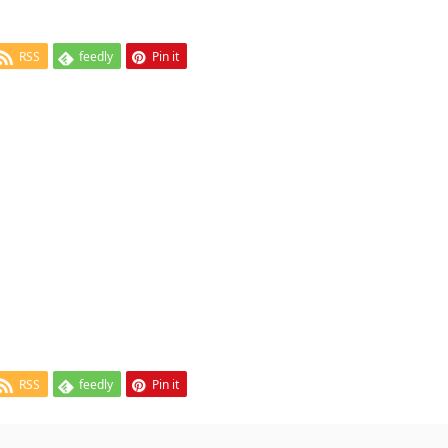
RSS
feedly
Pin it
RSS
feedly
Pin it