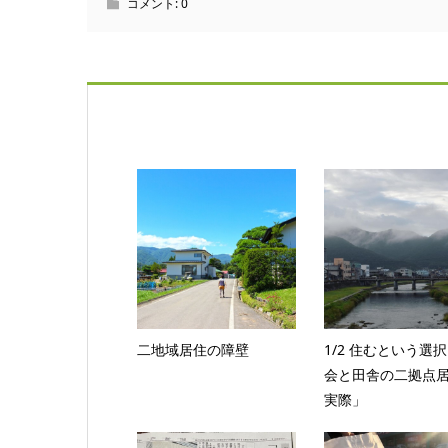
コメント:
0
二地域居住の障壁
1/2 住むという選
会と田舎の二拠点
実際」