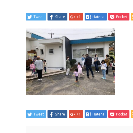
Tweet
Share
+1
Hatena
Pocket
Tweet
Share
+1
Hatena
Pocket