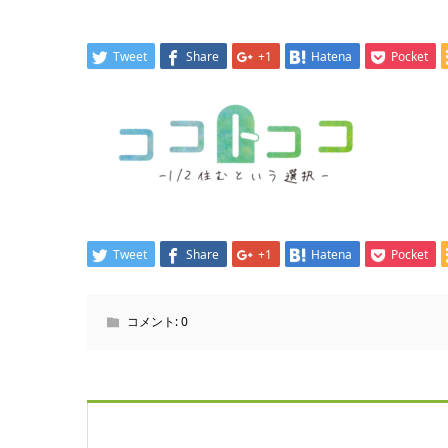
Tweet
Share
+1
Hatena
Pocket
Tweet
Share
+1
Hatena
Pocket
コメント:
0