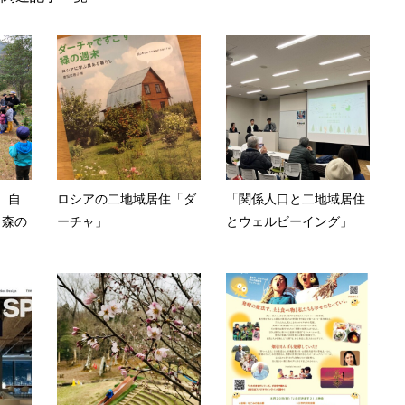
 自
ロシアの二地域居住「ダ
「関係人口と二地域居住
～森の
ーチャ」
とウェルビーイング」