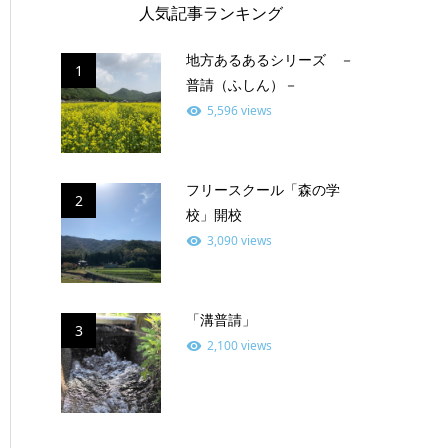
人気記事ランキング
地方あるあるシリーズ －
1
普請（ふしん）－
5,596 views
フリースクール「森の学
2
校」開校
3,090 views
「溝普請」
3
2,100 views