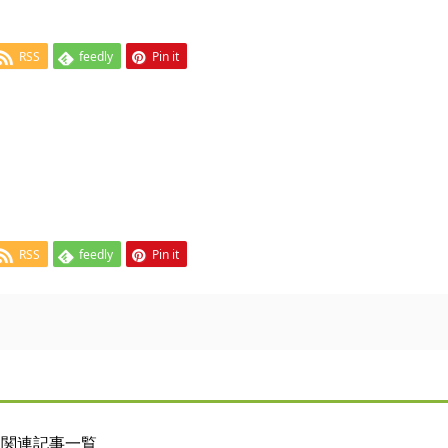
RSS
feedly
Pin it
RSS
feedly
Pin it
関連記事一覧