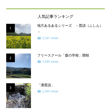
人気記事ランキング
地方あるあるシリーズ －普請（ふしん）
1
－
5,591 views
フリースクール「森の学校」開校
2
3,089 views
「溝普請」
3
2,095 views