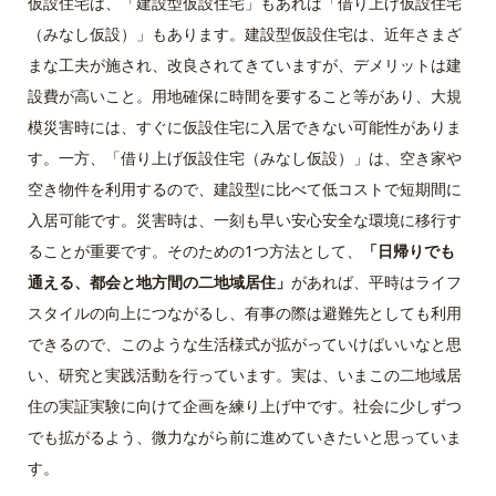
仮設住宅は、「建設型仮設住宅」もあれば「借り上げ仮設住宅
（みなし仮設）」もあります。建設型仮設住宅は、近年さまざ
まな工夫が施され、改良されてきていますが、デメリットは建
設費が高いこと。用地確保に時間を要すること等があり、大規
模災害時には、すぐに仮設住宅に入居できない可能性がありま
す。一方、「借り上げ仮設住宅（みなし仮設）」は、空き家や
空き物件を利用するので、建設型に比べて低コストで短期間に
入居可能です。災害時は、一刻も早い安心安全な環境に移行す
ることが重要です。そのための1つ方法として、
「日帰りでも
通える、都会と地方間の二地域居住」
があれば、平時はライフ
スタイルの向上につながるし、有事の際は避難先としても利用
できるので、このような生活様式が拡がっていけばいいなと思
い、研究と実践活動を行っています。実は、いまこの二地域居
住の実証実験に向けて企画を練り上げ中です。社会に少しずつ
でも拡がるよう、微力ながら前に進めていきたいと思っていま
す。