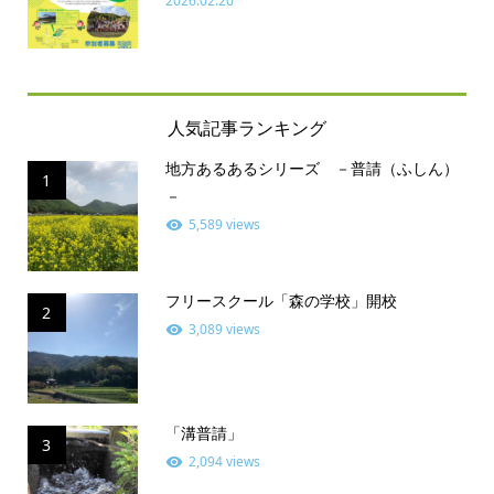
2026.02.20
人気記事ランキング
地方あるあるシリーズ －普請（ふしん）
1
－
5,589 views
フリースクール「森の学校」開校
2
3,089 views
「溝普請」
3
2,094 views