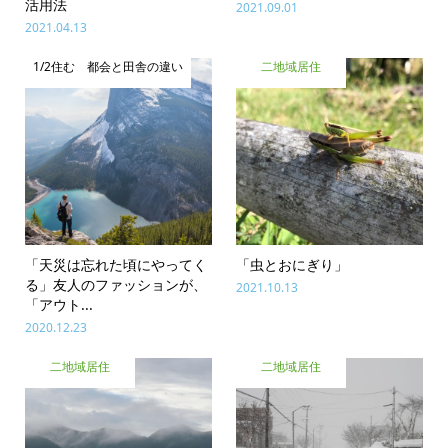
活用法
2021.09.01
2021.04.13
1/2住む 都会と田舎の違い
二地域居住
「天災は忘れた頃にやってく
「虫とおにぎり」
る」友人のファッションが、
2021.10.13
「アウト...
2020.12.23
二地域居住
二地域居住