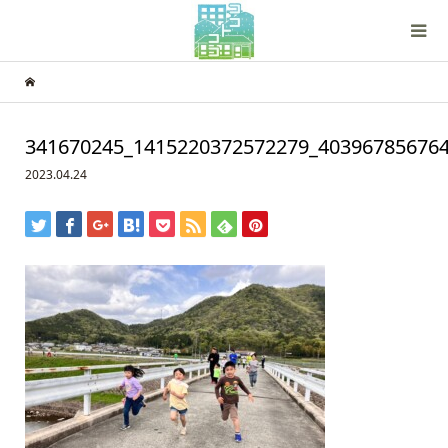
341670245_1415220372572279_40396785676
2023.04.24