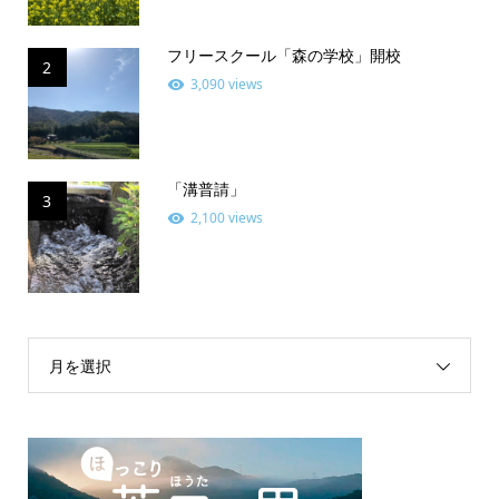
フリースクール「森の学校」開校
2
3,090 views
「溝普請」
3
2,100 views
月を選択