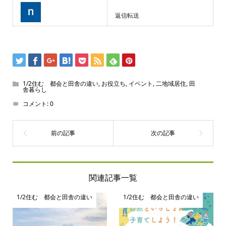
返信転送
1/2住む 都会と田舎の違い
,
お役立ち
,
イベント
,
二地域居住
,
田
舎暮らし
コメント:
0
関連記事一覧
1/2住む 都会と田舎の違い
1/2住む 都会と田舎の違い