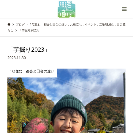
ブログ
1/2住む 都会と田舎の違い
,
お役立ち
,
イベント
,
二地域居住
,
田舎暮
らし
「芋掘り2023」
「芋掘り2023」
2023.11.30
1/2住む 都会と田舎の違い