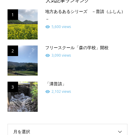
人気記事ランキング
地方あるあるシリーズ －普請（ふしん）
1
－
5,600 views
フリースクール「森の学校」開校
2
3,090 views
「溝普請」
3
2,102 views
月を選択