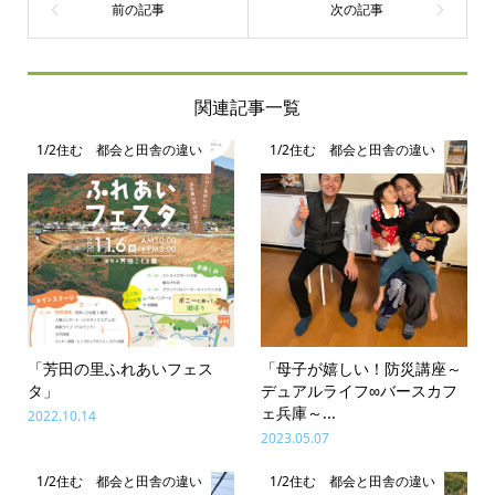
関連記事一覧
1/2住む 都会と田舎の違い
1/2住む 都会と田舎の違い
「芳田の里ふれあいフェス
「母子が嬉しい！防災講座～
タ」
デュアルライフ∞バースカフ
ェ兵庫～...
2022.10.14
2023.05.07
1/2住む 都会と田舎の違い
1/2住む 都会と田舎の違い