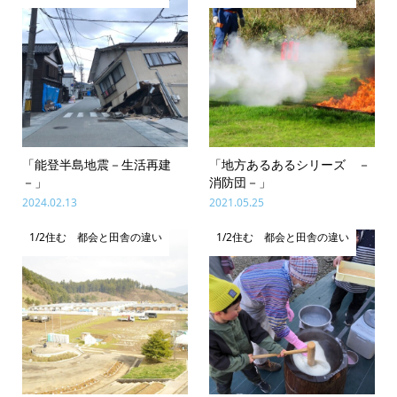
「能登半島地震－生活再建
「地方あるあるシリーズ －
－」
消防団－」
2024.02.13
2021.05.25
1/2住む 都会と田舎の違い
1/2住む 都会と田舎の違い