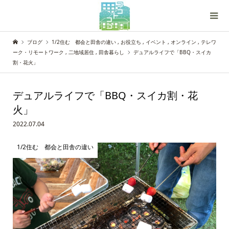
ブログ
1/2住む 都会と田舎の違い
,
お役立ち
,
イベント
,
オンライン
,
テレワ
ーク・リモートワーク
,
二地域居住
,
田舎暮らし
デュアルライフで「BBQ・スイカ
割・花火」
デュアルライフで「BBQ・スイカ割・花
火」
2022.07.04
1/2住む 都会と田舎の違い