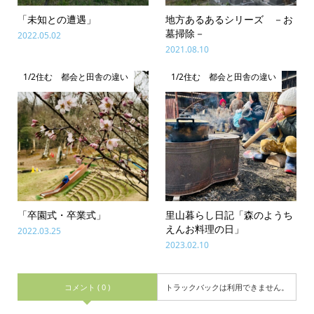
「未知との遭遇」
地方あるあるシリーズ －お
墓掃除－
2022.05.02
2021.08.10
1/2住む 都会と田舎の違い
1/2住む 都会と田舎の違い
「卒園式・卒業式」
里山暮らし日記「森のようち
えんお料理の日」
2022.03.25
2023.02.10
コメント ( 0 )
トラックバックは利用できません。