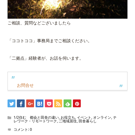
ご相談、質問などございましたら
「ココトココ」事務局までご相談ください。
「二拠点」経験者が、お話を伺います。
お問合せ
1/2住む 都会と田舎の違い
,
お役立ち
,
イベント
,
オンライン
,
テ
レワーク・リモートワーク
,
二地域居住
,
田舎暮らし
コメント:
0