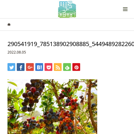
290541919_785138902908885_544948928226
2022.08.05