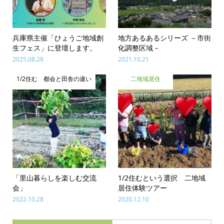
兵庫県主催「ひょうご地域創
地方あるあるシリーズ －市街
生フェス」に登壇します。
化調整区域－
2025.08.28
2021.10.21
1/2住む 都会と田舎の違い
二地域居住
「里山暮らしを楽しむ交流
1/2住むという選択 二地域
会」
居住体験ツアー
2022.10.28
2020.12.10