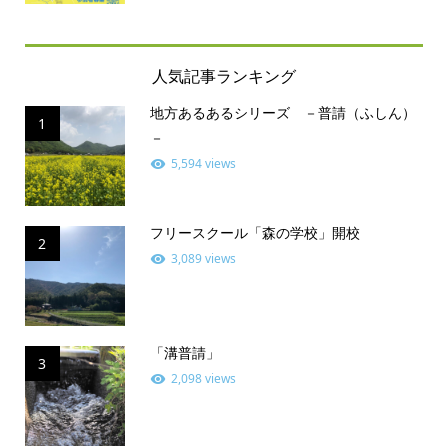
人気記事ランキング
地方あるあるシリーズ －普請（ふしん）
1
－
5,594 views
フリースクール「森の学校」開校
2
3,089 views
「溝普請」
3
2,098 views