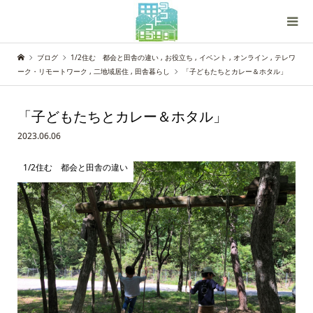
ブログ
1/2住む 都会と田舎の違い
,
お役立ち
,
イベント
,
オンライン
,
テレワ
ーク・リモートワーク
,
二地域居住
,
田舎暮らし
「子どもたちとカレー＆ホタル」
「子どもたちとカレー＆ホタル」
2023.06.06
1/2住む 都会と田舎の違い