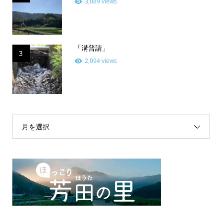
3,089 views
「溝普請」
3
2,094 views
月を選択