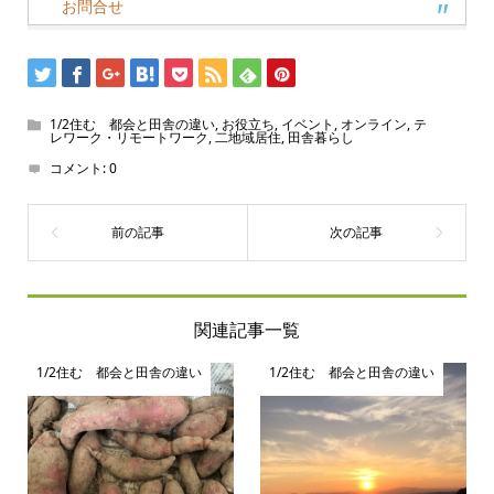
お問合せ
1/2住む 都会と田舎の違い
,
お役立ち
,
イベント
,
オンライン
,
テ
レワーク・リモートワーク
,
二地域居住
,
田舎暮らし
コメント:
0
関連記事一覧
1/2住む 都会と田舎の違い
1/2住む 都会と田舎の違い