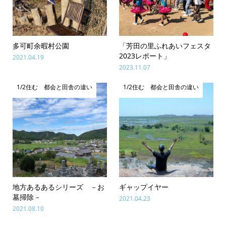
多可町余暇村公園
「芳田の里ふれあいフェスタ
2023レポート」
2021.04.19
2023.11.07
1/2住む 都会と田舎の違い
1/2住む 都会と田舎の違い
地方あるあるシリーズ －お
ギャップイヤー
墓掃除－
2021.04.23
2021.08.10