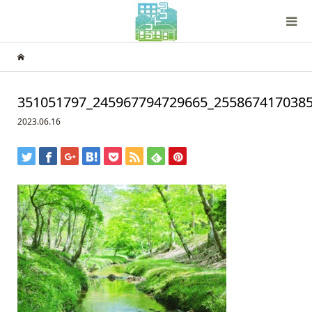
351051797_245967794729665_255867417038
2023.06.16