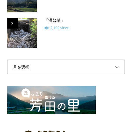
「溝普請」
3
2,100 views
月を選択